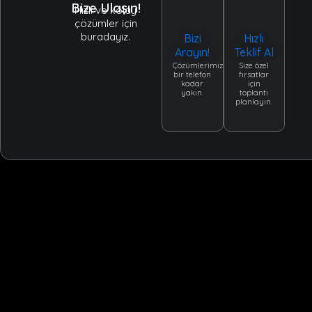
Bize Ulaşın!
Hızlı ve kolay
çözümler için
buradayız.
Bizi
Hızlı
Arayın!
Teklif Al
Çözümlerimiz
Size özel
bir telefon
fırsatlar
kadar
için
yakın.
toplantı
planlayın.