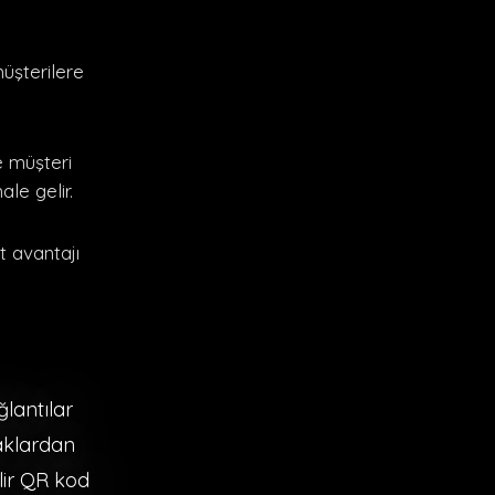
üşterilere
e müşteri
ale gelir.
t avantajı
ğlantılar
naklardan
lir QR kod