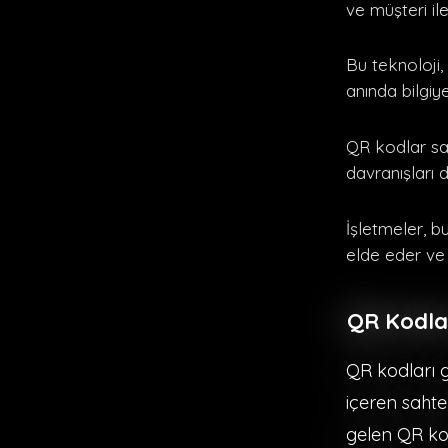
ve müşteri il
Bu teknoloji,
anında bilgiy
QR kodlar say
davranışları d
İşletmeler, b
elde eder ve d
QR Kodlar
QR kodları ge
içeren sahte
gelen QR ko