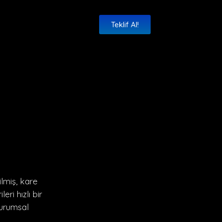
Teklif Al!
lmiş, kare
ri hızlı bir
kurumsal