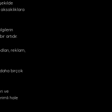
şekilde
k aksaklıklara
gilerin
r artıdır.
dları, reklam,
 daha birçok
ri ve
rimli hale