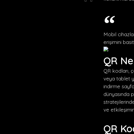
Prev
Next
Mobil cihazlar
erişimini basi
QR Ne 
QR kodları, çeş
veya tablet y
indirme sayfa
dünyasında p
stratejilerin
ve etkileşimi
QR Kod