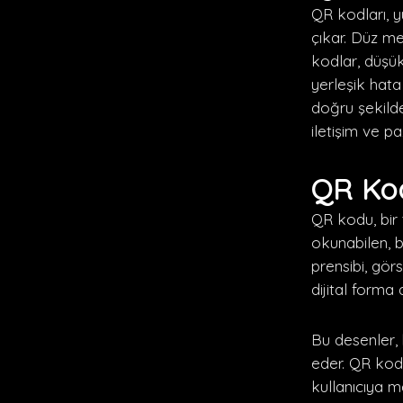
QR kodları, y
çıkar. Düz met
kodlar, düşük 
yerleşik hata
doğru şekilde
iletişim ve pa
QR Kod
QR kodu, bir 
okunabilen, b
prensibi, gör
dijital forma
Bu desenler, b
eder. QR kodu
kullanıcıya m