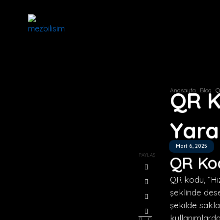
İçeriğe
atla
Anasayfa
Blog
Q
QR K
Yara
Mart 6, 2025
PAYLAŞ
QR Ko
QR kodu, “Hız
şeklinde dese
şekilde sakl
kullanımlarda