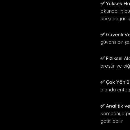
✅ Yüksek Hat
okunabilir; b
karşı dayanıkl
✅ Güvenli Ve
güvenli bir şe
✅ Fiziksel A
broşür ve di
✅ Çok Yönlü
alanda entegr
✅ Analitik v
kampanya perf
getirilebilir