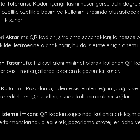
a Toleransı:
Kodun içeriği, kısmi hasar görse dahi doğru 
u özellik, özellikle basım ve kullanım sırasında oluşabilece
ılık sunar.
ri Aktarımı:
QR kodları, şifreleme seçenekleriyle hassas bil
kilde iletilmesine olanak tanır, bu da işletmeler için önemli bi
lan Tasarrufu:
Fiziksel alanı minimal olarak kullanan QR ko
ğer basılı materyallerde ekonomik çözümler sunar.
 Kullanım:
Pazarlama, ödeme sistemleri, eğitim, sağlık ve
e edilebilen QR kodları, esnek kullanım imkanı sağlar.
e İzleme İmkanı:
QR kodları sayesinde, kullanıcı etkileşimle
ormansları takip edilerek, pazarlama stratejileri daha ve