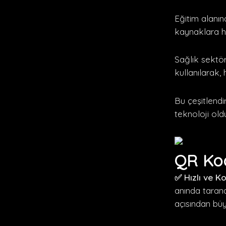
Eğitim alanın
kaynaklara hız
Sağlık sektör
kullanılarak, 
Bu çeşitlendir
teknoloji old
QR Kod
✅ Hızlı ve Ko
anında tarana
açısından büy