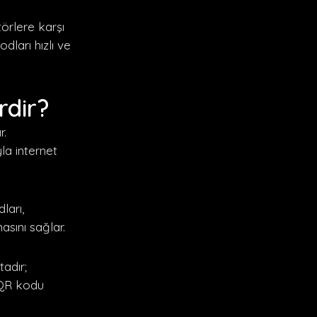
örlere karşı
dları hızlı ve
rdir?
r.
la internet
ları,
asını sağlar.
adır;
 QR kodu