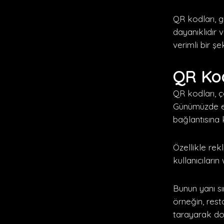
QR kodları, g
dayanıklıdır 
verimli bir şe
QR Kod
QR kodları, ç
Günümüzde en 
bağlantısına 
Özellikle rek
kullanıcıları
Bunun yanı sı
örneğin, rest
tarayarak do