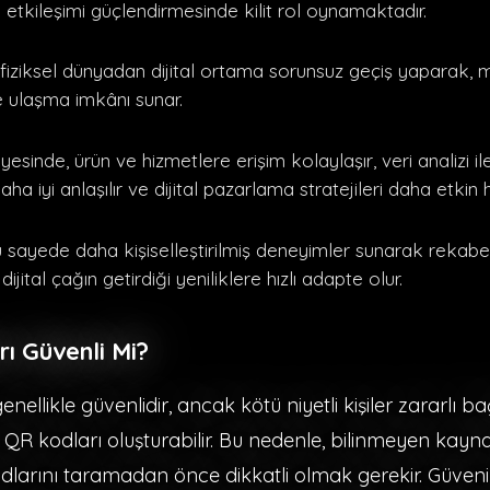
e etkileşimi güçlendirmesinde kilit rol oynamaktadır.
 fiziksel dünyadan dijital ortama sorunsuz geçiş yaparak, m
e ulaşma imkânı sunar.
esinde, ürün ve hizmetlere erişim kolaylaşır, veri analizi il
aha iyi anlaşılır ve dijital pazarlama stratejileri daha etkin h
u sayede daha kişiselleştirilmiş deneyimler sunarak rekabe
ijital çağın getirdiği yeniliklere hızlı adapte olur.
ı Güvenli Mi?
nellikle güvenlidir, ancak kötü niyetli kişiler zararlı ba
 QR kodları oluşturabilir. Bu nedenle, bilinmeyen kay
dlarını taramadan önce dikkatli olmak gerekir. Güveni