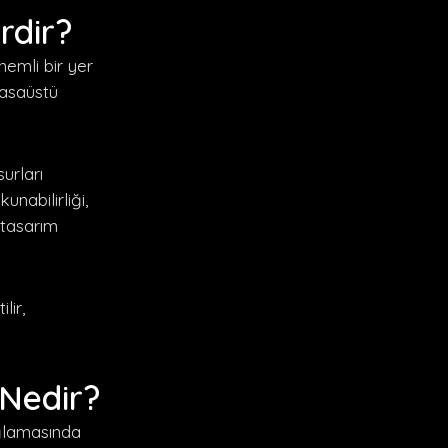
rdir?
nemli bir yer
masaüstü
urları
nabilirliği,
 tasarım
lir,
 Nedir?
ağlamasında