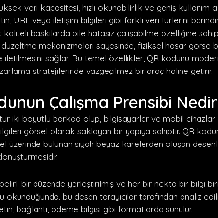
üksek veri kapasitesi, hızlı okunabilirlik ve geniş kullanım a
in, URL veya iletişim bilgileri gibi farklı veri türlerini barınd
kaliteli baskılarda bile hatasız çalışabilme özelliğine sahipt
 düzeltme mekanizmaları sayesinde, fiziksel hasar görse bil
 iletilmesini sağlar. Bu temel özellikler, QR kodunu modern 
zarlama stratejilerinde vazgeçilmez bir araç haline getirir.
unun Çalışma Prensibi Nedir
tür iki boyutlu barkod olup, bilgisayarlar ve mobil cihazlar
ilgileri görsel olarak saklayan bir yapıya sahiptir. QR kod
sel üzerinde bulunan siyah beyaz karelerden oluşan desenler
 dönüştürmesidir.
elirli bir düzende yerleştirilmiş ve her bir nokta bir bilgi bir
 okunduğunda, bu desen tarayıcılar tarafından analiz edilir
etin, bağlantı, ödeme bilgisi gibi formatlarda sunulur.