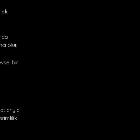
a ek
ında
cı olur.
evsel bir
etleriyle
rimlilik