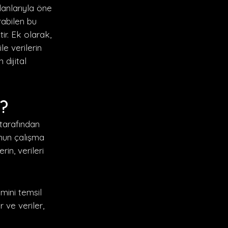
lanlarıyla öne
ırabilen bu
ir. Ek olarak,
e verilerin
dijital
?
 tarafından
unun çalışma
in, verileri
imini temsil
 ve veriler,