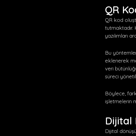
QR Kod
QR kod oluştu
tutmaktadır. 
yazılımları a
Bu yöntemler,
eklenerek ma
veri bütünlüğ
süreci yönetili
Böylece, farkl
işletmelerin m
Dijita
Dijital dönü