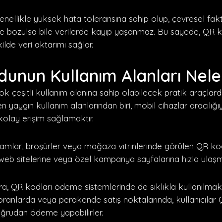
enellikle yüksek hata toleransına sahip olup, çevresel fakt
ve bozulsa bile verilerde kayıp yaşanmaz. Bu sayede, QR ko
kilde veri aktarımı sağlar.
unun Kullanım Alanları Nele
ok çeşitli kullanım alanına sahip olabilecek pratik araçlardı
yaygın kullanım alanlarından biri, mobil cihazlar aracılığıy
kolay erişim sağlamaktır.
lamlar, broşürler veya mağaza vitrinlerinde görülen QR kod
n web sitelerine veya özel kampanya sayfalarına hızla ulaşm
ra, QR kodları ödeme sistemlerinde de sıklıkla kullanılmakt
oranlarda veya perakende satış noktalarında, kullanıcılar
ğrudan ödeme yapabilirler.