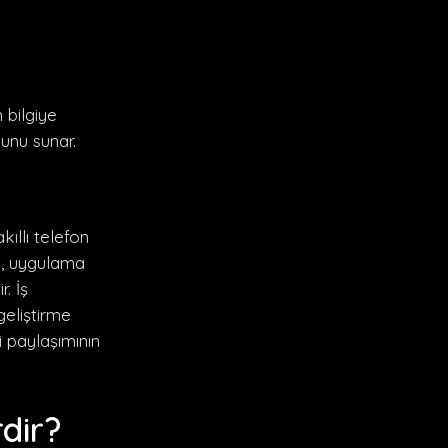
 bilgiye
lunu sunar.
akıllı telefon
i, uygulama
. İş
eliştirme
i paylaşımının
dir?