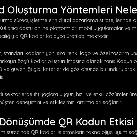
 Oluşturma Yöntemleri Nele
rma süreci, işletmelerin dijital pazarlama stratejilerinde ö
Kullanıcı dostu online platformlar, mobil uygulamalar ve 
racılığıyla QR kodlar kolayca üretilebilmektedir.
 standart kodların yanı sıra renk, logo ve özel tasarım uns
rkaya özgü kodlar oluşturulmasına olanak tanır. Kodun oku
ü ve güvenliği gibi kriterler de göz önünde bulundurularak
r.
ı sektörlerde ihtiyaçlara uygun, hızlı ve etkili çözümler üreti
üşteri deneyimini ve etkileşimini artırmaları sağlanır.
l Dönüşümde QR Kodun Etkisi
şüm sürecinde QR kodlar, işletmelerin teknolojiye uyum s