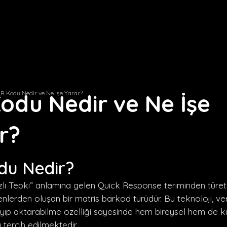
R Kodu Nedir ve Ne İşe Yarar?
odu Nedir ve Ne İşe
r?
du Nedir?
lı Tepki” anlamına gelen Quick Response teriminden türeti
nlerden oluşan bir matris barkod türüdür. Bu teknoloji, verile
ayıp aktarabilme özelliği sayesinde hem bireysel hem de 
 tercih edilmektedir.