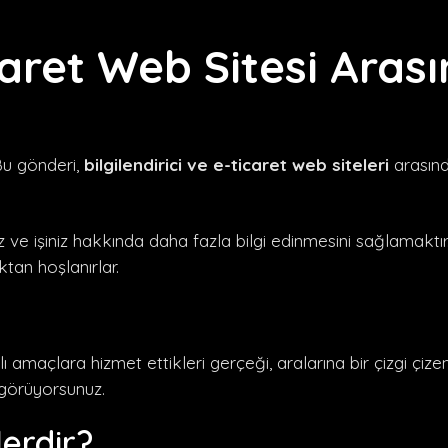
icaret Web Sitesi Aras
Bu gönderi,
bilgilendirici ve e-ticaret web siteleri
arasında
iz ve işiniz hakkında daha fazla bilgi edinmesini sağlamaktı
tan hoşlanırlar.
lı amaçlara hizmet ettikleri gerçeği, aralarına bir çizgi çizen
 görüyorsunuz.
lerdir?