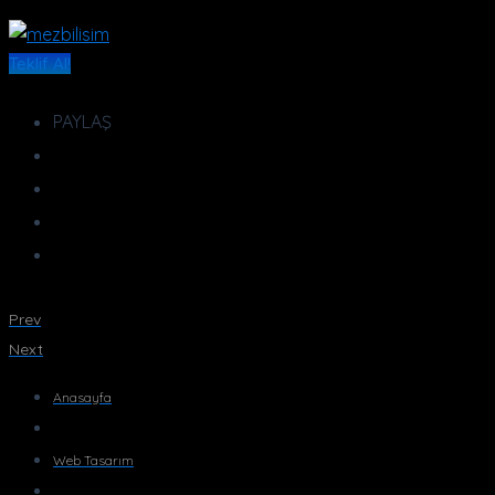
İçeriğe
atla
Teklif Al!
PAYLAŞ
Prev
Next
Anasayfa
Web Tasarım