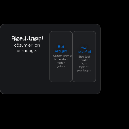
Bize Ulaşın!
Hızlı ve kolay
çözümler için
Bizi
Hızlı
buradayız.
Arayın!
Teklif Al
Çözümlerimiz
Size özel
bir telefon
fırsatlar
kadar
için
yakın.
toplantı
planlayın.