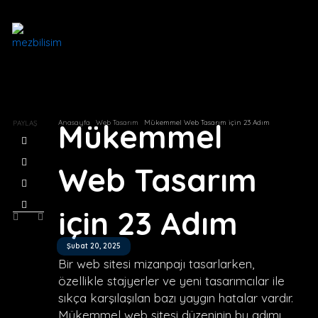
İçeriğe
atla
Mükemmel
Anasayfa
Web Tasarım
Mükemmel Web Tasarım için 23 Adım
PAYLAŞ
Web Tasarım
için 23 Adım
Prev
Next
Şubat 20, 2025
Bir web sitesi mizanpajı tasarlarken,
özellikle stajyerler ve yeni tasarımcılar ile
sıkça karşılaşılan bazı yaygın hatalar vardır.
Mükemmel web sitesi düzeninin bu adımı